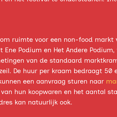
.
erom ruimte voor een non-food markt
et Ene Podium en Het Andere Podium,
metingen van de standaard marktkrame
zeil. De huur per kraam bedraagt 50 e
kunnen een aanvraag sturen naar
mar
 van hun koopwaren en het aantal stan
OP DE TÔFFEL
FOTO'S
res kan natuurlijk ook.
PROGRAMMA
INFORMATIE