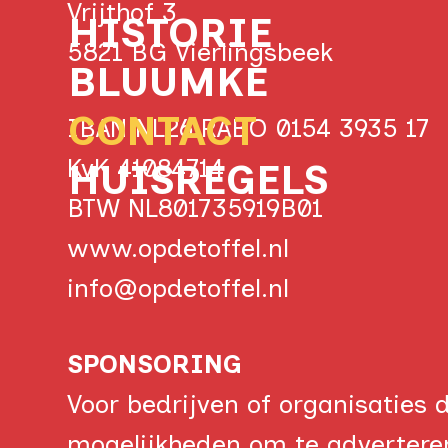
Vrijthof 3
HISTORIE
5821 BG Vierlingsbeek
BLUUMKE
CONTACT
IBAN NL26 RABO 0154 3935 17
KvK 41084714
HUISREGELS
BTW NL801735919B01
www.opdetoffel.nl
info@opdetoffel.nl
SPONSORING
Voor bedrijven of organisaties 
mogelijkheden om te adverteren