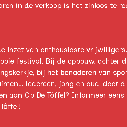
SPONSORS
n in de verkoop is het zinloos te rea
de inzet van enthousiaste vrijwillige
oie festival. Bij de opbouw, achter de
ingskerkje, bij het benaderen van spo
uimen… iedereen, jong en oud, doet dit
pen aan Op De Tôffel? Informeer eens
Tôffel!