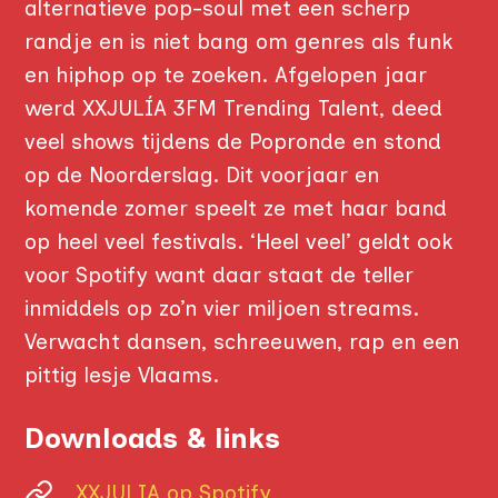
alternatieve pop-soul met een scherp
randje en is niet bang om genres als funk
en hiphop op te zoeken. Afgelopen jaar
werd XXJULÍA 3FM Trending Talent, deed
veel shows tijdens de Popronde en stond
op de Noorderslag. Dit voorjaar en
komende zomer speelt ze met haar band
op heel veel festivals. ‘Heel veel’ geldt ook
voor Spotify want daar staat de teller
inmiddels op zo’n vier miljoen streams.
Verwacht dansen, schreeuwen, rap en een
pittig lesje Vlaams.
Downloads & links
OP DE TÔFFEL
FOTO'S
XXJULIA op Spotify