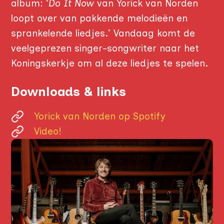
album: ‘
Do It Now
van Yorick van Norden
loopt over van pakkende melodieën en
OP DE TÔFFEL
sprankelende liedjes.’ Vandaag komt de
veelgeprezen singer-songwriter naar het
FOTO'S
Koningskerkje om al deze liedjes te spelen.
PROGRAMMA
INFORMATIE
Downloads & links
SPONSORS
Yorick van Norden op Spotify
Video!